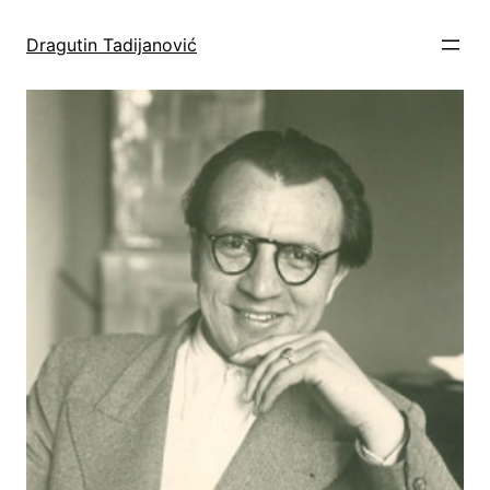
Skoči
do
Dragutin Tadijanović
sadržaja