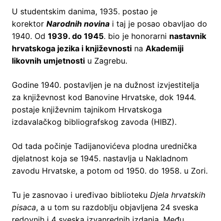
U studentskim danima, 1935. postao je
korektor
Narodnih novina
i taj je posao obavljao do
1940. Od
1939. do 1945
. bio je honorarni
nastavnik
hrvatskoga jezika i književnosti
na
Akademiji
likovnih umjetnosti
u Zagrebu.
Godine 1940. postavljen je na dužnost izvjestitelja
za književnost kod Banovine Hrvatske, dok 1944.
postaje književnim tajnikom Hrvatskoga
izdavalačkog bibliografskog zavoda (HIBZ).
Od tada počinje Tadijanovićeva plodna urednička
djelatnost koja se 1945. nastavlja u Nakladnom
zavodu Hrvatske, a potom od 1950. do 1958. u Zori.
Tu je zasnovao i uređivao biblioteku
Djela hrvatskih
pisaca
, a u tom su razdoblju objavljena 24 sveska
redovnih i 4 sveska izvanrednih izdanja. Među