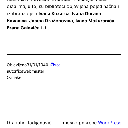
ostalima, u toj su biblioteci objavljena pojedinačna i
izabrana djela
Ivana Kozarca
,
Ivana Gorana
Kovačića
,
Josipa Draženovića
,
Ivana Mažuranića
,
Frana Galovića
i dr.
Objavljeno
31/01/1940
u
Život
autor/ica
webmaster
Oznake:
Ponosno pokreće
WordPress
Dragutin Tadijanović