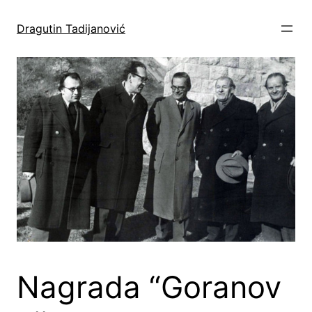
Skoči
do
Dragutin Tadijanović
sadržaja
Nagrada “Goranov