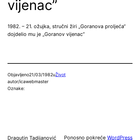
vijenac”
1982. – 21. ožujka, stručni žiri „Goranova proljeća“
dojdelio mu je „Goranov vijenac“
Objavljeno
21/03/1982
u
Život
autor/ica
webmaster
Oznake:
Ponosno pokreće
WordPress
Dragutin Tadijanović